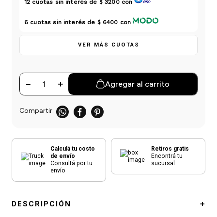
12
cuotas sin interés de
$ 3200
con
einar
/ Ceras
g
Y Sanitizantes
maltes
 Para Secadores
6
cuotas sin interés de
$ 6400
con
las
ermicos
VER MÁS CUOTAS
－
＋
Agregar al carrito
Calculá tu costo
Retiros gratis
de envío
Encontrá tu
Consultá por tu
sucursal
envío
DESCRIPCIÓN