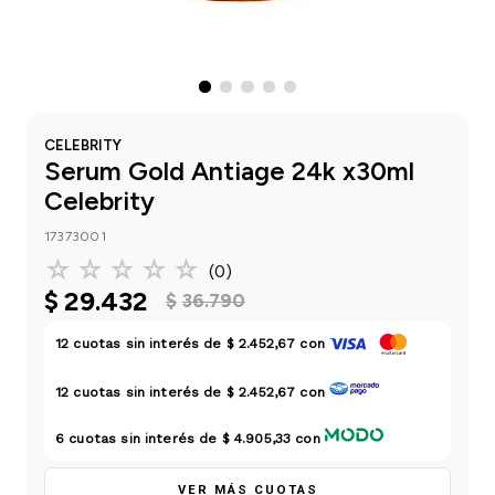
einar
/ Ceras
g
Y Sanitizantes
maltes
 Para Secadores
las
ermicos
CELEBRITY
Serum Gold Antiage 24k x30ml
Celebrity
17373001
☆
☆
☆
☆
☆
(
0
)
$
29
.
432
$
36
.
790
12
cuotas sin interés de
$ 2.452,67
con
12
cuotas sin interés de
$ 2.452,67
con
6
cuotas sin interés de
$ 4.905,33
con
VER MÁS CUOTAS