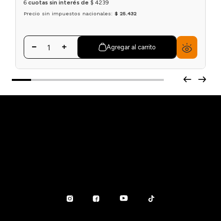
Contorno De Ojos Agua de Rosas y Aceite de
Aguacate x30ml Revox
$
25
.
432
$
31
.
790
6
cuotas sin interés de
$
4239
Precio sin impuestos nacionales:
$ 25.432
Agregar al carrito