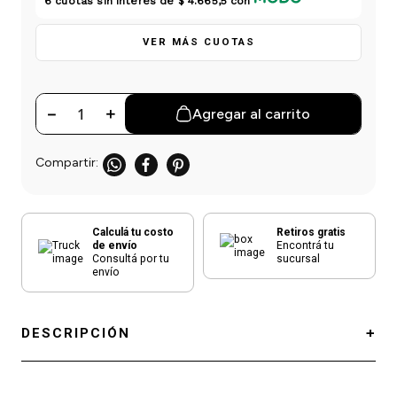
6
cuotas sin interés de
$ 4.665,5
con
einar
/ Ceras
g
Y Sanitizantes
maltes
 Para Secadores
VER MÁS CUOTAS
las
ermicos
－
＋
Agregar al carrito
Calculá tu costo
Retiros gratis
de envío
Encontrá tu
Consultá por tu
sucursal
envío
DESCRIPCIÓN