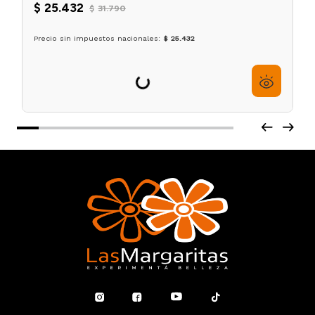
Limpiador Facial Just Ácido Hialurónico 3% x250ml
Revox
$
25
.
432
$
31
.
790
6
cuotas sin interés de
$
4239
Precio sin impuestos nacionales:
$ 25.432
Agregar al carrito