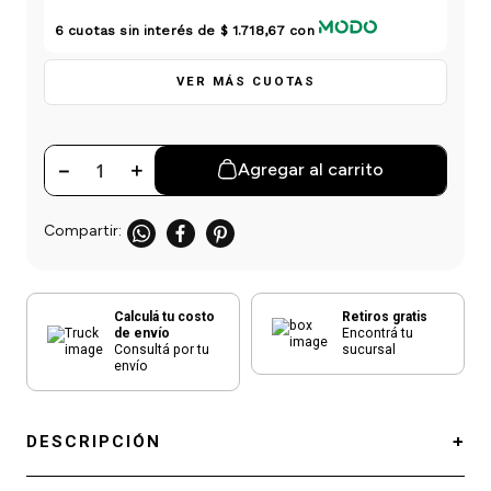
einar
/ Ceras
g
Y Sanitizantes
maltes
6
cuotas sin interés de
$ 1.718,67
con
 Para Secadores
las
VER MÁS CUOTAS
ermicos
－
＋
Agregar al carrito
Calculá tu costo
Retiros gratis
de envío
Encontrá tu
Consultá por tu
sucursal
envío
DESCRIPCIÓN