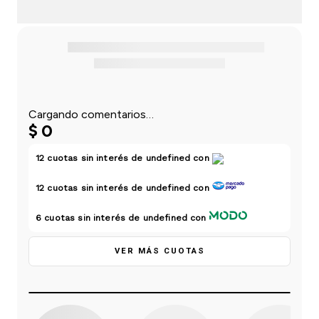
einar
/ Ceras
g
Y Sanitizantes
maltes
 Para Secadores
las
ermicos
Cargando comentarios…
$
0
12
cuotas sin interés de
undefined
con
12
cuotas sin interés de
undefined
con
6
cuotas sin interés de
undefined
con
VER MÁS CUOTAS