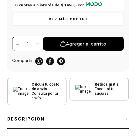
einar
/ Ceras
g
6
cuotas sin interés de
$ 1.453,5
con
Y Sanitizantes
maltes
 Para Secadores
las
VER MÁS CUOTAS
ermicos
－
＋
Agregar al carrito
Calculá tu costo
Retiros gratis
de envío
Encontrá tu
Consultá por tu
sucursal
envío
DESCRIPCIÓN