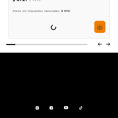
Pulverizador Barber 200 ml Just Water LucyDan
$
8721
$
9690
6
cuotas sin interés de
$
1454
Precio sin impuestos nacionales:
$ 8721
Agregar al carrito