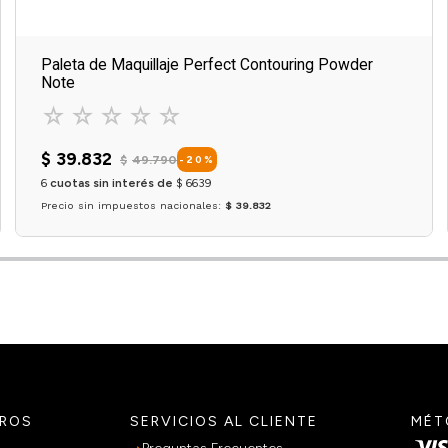
Paleta de Maquillaje Perfect Contouring Powder
Note
☆
☆
☆
☆
☆
$
39
.
832
$
49
.
790
-
20
%
6
cuotas sin interés de
$
6639
Precio sin impuestos nacionales:
$ 39.832
OPCIONES DISPONIBLES X
1
Agregar al carrito
TROS
SERVICIOS AL CLIENTE
MÉT