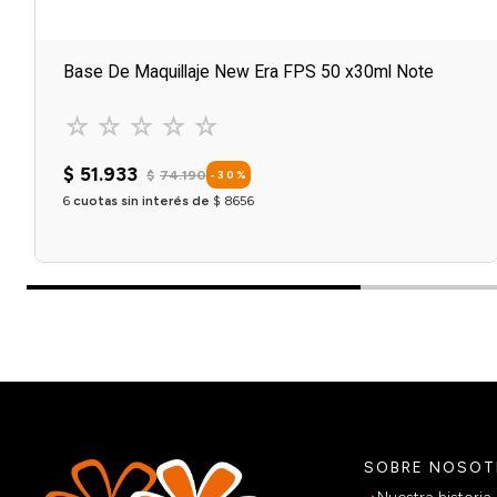
Base De Maquillaje New Era FPS 50 x30ml Note
☆
☆
☆
☆
☆
$
51
.
933
$
74
.
190
-
30
%
6
cuotas sin interés de
$
8656
OPCIONES DISPONIBLES X
1
Agregar al carrito
SOBRE NOSO