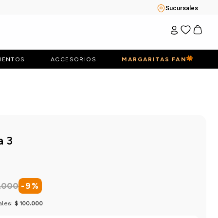
Sucursales
IENTOS
ACCESORIOS
MARGARITAS FAN
a 3
.
000
-
9
%
ales:
$ 100.000