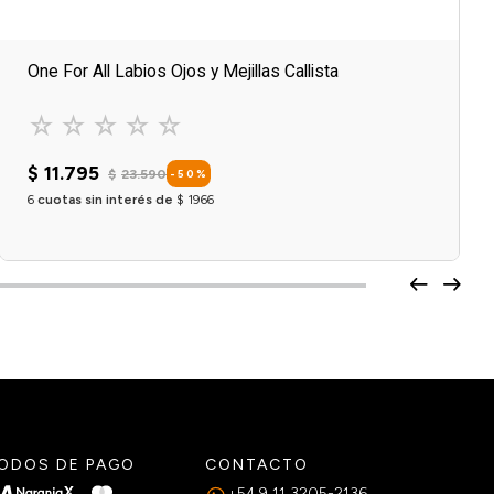
One For All Labios Ojos y Mejillas Callista
☆
☆
☆
☆
☆
$
11
.
795
$
23
.
590
-
50
%
6
cuotas sin interés de
$
1966
OPCIONES DISPONIBLES X
1
Agregar al carrito
ODOS DE PAGO
CONTACTO
+54 9 11 3205-2136