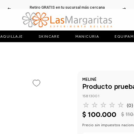
Retiro GRATIS en tu sucursal más cercana
AQUILLAJE
SKINCARE
MANICURIA
EQUIPAM
MELINÉ
Producto prueb
15813001
☆
☆
☆
☆
☆
(
0
)
$
100
.
000
$
110
Precio sin impuestos nacion