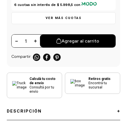
einar
/ Ceras
g
6
cuotas sin interés de
$ 5.998,5
con
Y Sanitizantes
maltes
 Para Secadores
las
VER MÁS CUOTAS
ermicos
－
＋
Agregar al carrito
Calculá tu costo
Retiros gratis
de envío
Encontrá tu
Consultá por tu
sucursal
envío
DESCRIPCIÓN