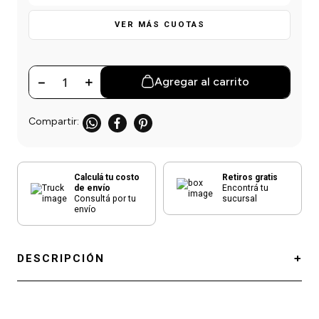
einar
/ Ceras
g
Y Sanitizantes
maltes
VER MÁS CUOTAS
 Para Secadores
las
ermicos
－
＋
Agregar al carrito
Calculá tu costo
Retiros gratis
de envío
Encontrá tu
Consultá por tu
sucursal
envío
DESCRIPCIÓN