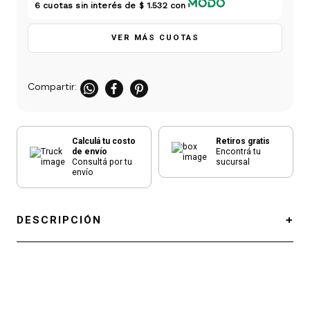
einar
/ Ceras
g
6
cuotas sin interés de
$ 1.532
con
Y Sanitizantes
maltes
 Para Secadores
VER MÁS CUOTAS
las
ermicos
Calculá tu costo
Retiros gratis
de envío
Encontrá tu
Consultá por tu
sucursal
envío
DESCRIPCIÓN