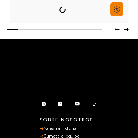
Pestañas Press On Con Aplicador Natural x30u
Ardell
$
36
.
441
$
40
.
490
6
cuotas sin interés de
$
6074
Precio sin impuestos nacionales:
$ 36.441
Agregar al carrito