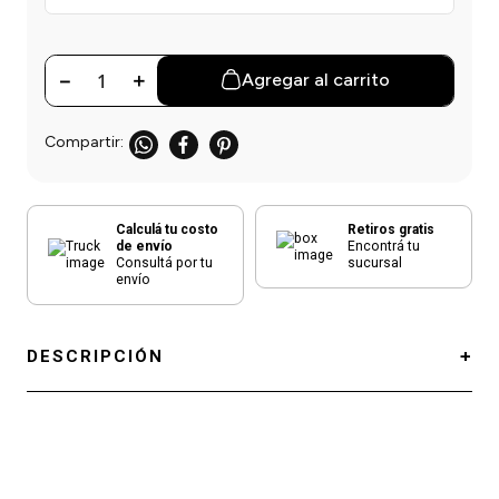
einar
/ Ceras
g
Y Sanitizantes
maltes
 Para Secadores
las
－
＋
Agregar al carrito
ermicos
Calculá tu costo
Retiros gratis
de envío
Encontrá tu
Consultá por tu
sucursal
envío
DESCRIPCIÓN