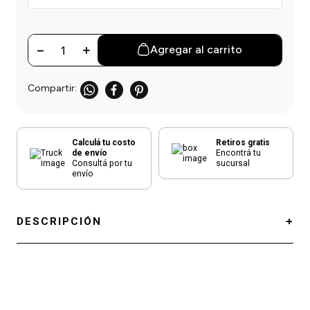
einar
/ Ceras
g
Y Sanitizantes
maltes
 Para Secadores
las
－
＋
Agregar al carrito
ermicos
Calculá tu costo
Retiros gratis
de envío
Encontrá tu
Consultá por tu
sucursal
envío
DESCRIPCIÓN