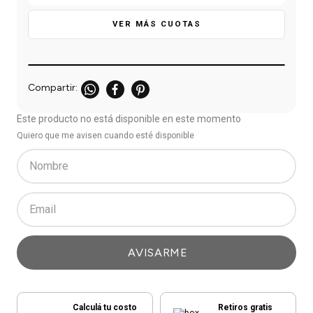
einar
/ Ceras
g
Y Sanitizantes
maltes
VER MÁS CUOTAS
 Para Secadores
las
ermicos
Este producto no está disponible en este momento
Quiero que me avisen cuando esté disponible
Calculá tu costo
Retiros gratis