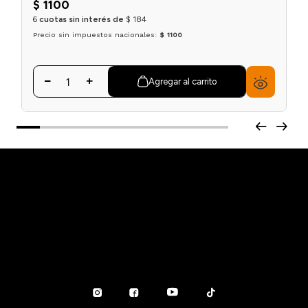
$
1100
6
cuotas sin interés de
$
184
Precio sin impuestos nacionales:
$ 1100
Agregar al carrito