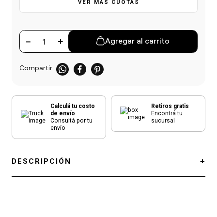
einar
/ Ceras
g
VER MÁS CUOTAS
Y Sanitizantes
maltes
 Para Secadores
las
－
＋
Agregar al carrito
ermicos
Calculá tu costo
Retiros gratis
de envío
Encontrá tu
Consultá por tu
sucursal
envío
DESCRIPCIÓN