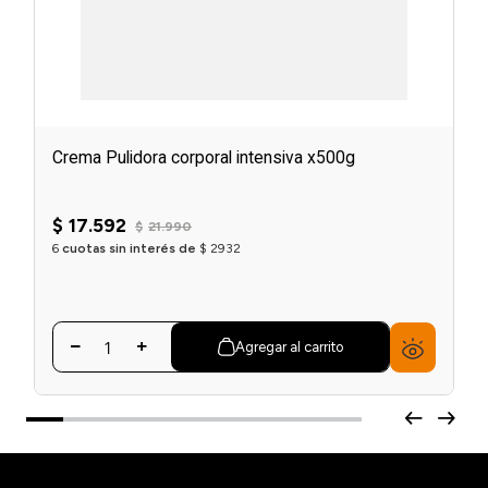
Crema Pulidora corporal intensiva x500g
$
17
.
592
$
21
.
990
6
cuotas sin interés de
$
2932
Agregar al carrito