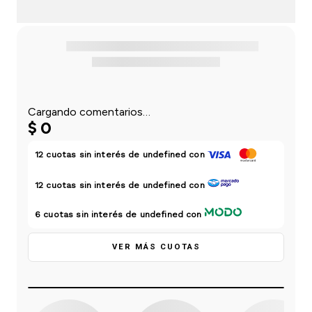
einar
/ Ceras
g
Y Sanitizantes
maltes
 Para Secadores
las
ermicos
Cargando comentarios…
$
0
12
cuotas sin interés de
undefined
con
12
cuotas sin interés de
undefined
con
6
cuotas sin interés de
undefined
con
VER MÁS CUOTAS