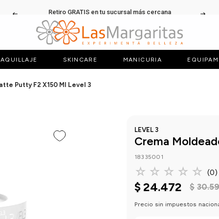
Retiro GRATIS en tu sucursal más cercana
AQUILLAJE
SKINCARE
MANICURIA
EQUIPAM
te Putty F2 X150 Ml Level 3
LEVEL 3
Crema Moldeado
18335001
☆
☆
☆
☆
☆
(
0
)
$
24
.
472
$
30
.
5
Precio sin impuestos nacion