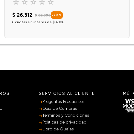
☆
☆
☆
☆
☆
$
26
.
312
$
32
.
890
-
20
%
6
cuotas sin interés de
$
4386
Agregar al carrito
TROS
SERVICIOS AL CLIENTE
MÉT
Preguntas Frecuentes
po
Guia de Compras
Terminos y Condiciones
Políticas de privacidad
Libro de Quejas