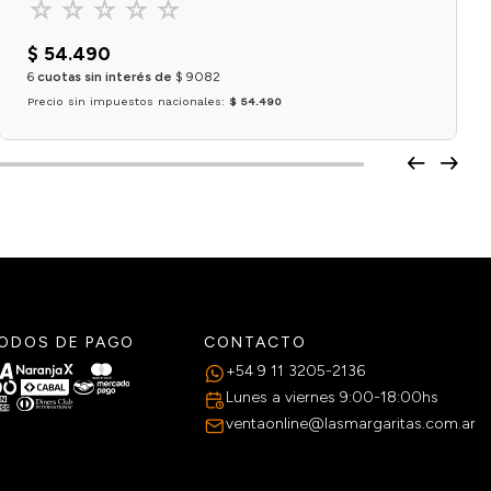
☆
☆
☆
☆
☆
$
54
.
490
6
cuotas sin interés de
$
9082
Precio sin impuestos nacionales:
$ 54.490
Agregar al carrito
ODOS DE PAGO
CONTACTO
+54 9 11 3205-2136
Lunes a viernes 9:00-18:00hs
ventaonline@lasmargaritas.com.ar