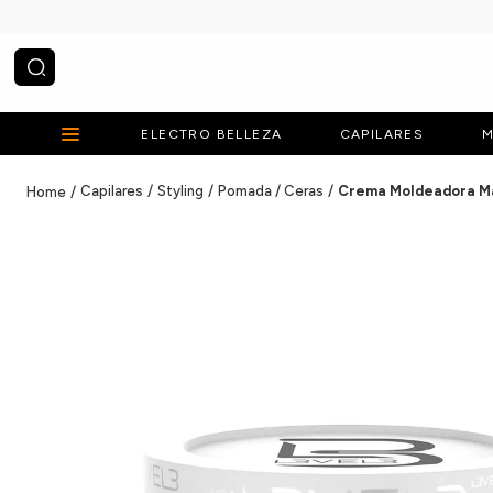
¿Qué estás buscando?
ELECTRO BELLEZA
CAPILARES
M
Capilares
Styling
Pomada / Ceras
Crema Moldeadora Mat