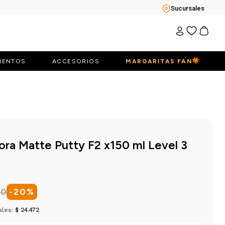
Sucursales
IENTOS
ACCESORIOS
MARGARITAS FAN
ra Matte Putty F2 x150 ml Level 3
90
-
20
%
ales:
$ 24.472