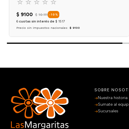
☆
☆
☆
☆
☆
$
9100
$
10
.
111
-
10
%
6
cuotas sin interés de
$
1517
Precio sin impuestos nacionales:
$ 9100
Agregar al carrito
SOBRE NOSO
Nuestra historia
Sumate al equi
Sucursales