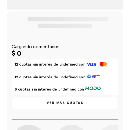
einar
/ Ceras
g
Y Sanitizantes
maltes
 Para Secadores
las
ermicos
Cargando comentarios…
$
0
12
cuotas sin interés de
undefined
con
12
cuotas sin interés de
undefined
con
6
cuotas sin interés de
undefined
con
VER MÁS CUOTAS