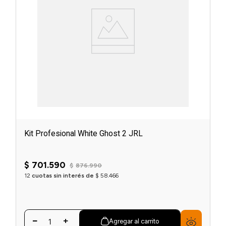
einar
/ Ceras
g
Y Sanitizantes
maltes
 Para Secadores
las
ermicos
Kit Profesional White Ghost 2 JRL
$
701
.
590
$
876
.
990
12
cuotas sin interés de
$
58
.
466
Agregar al carrito