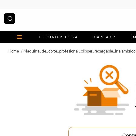
¿Qué estás buscando?
ELECTRO BELLEZA
CAPILARES
M
Maquina_de_corte_profesional_clipper_recargable_inalambric
Contac