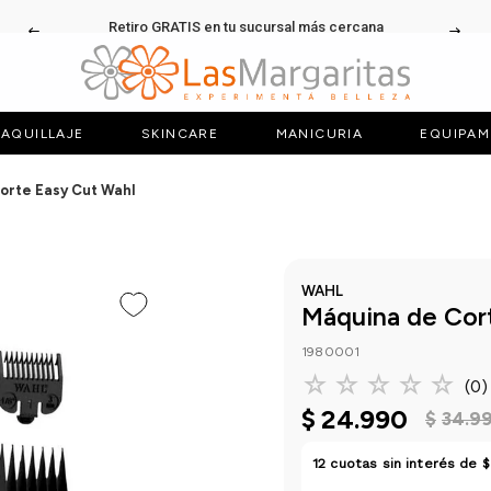
Retiro GRATIS en tu sucursal más cercana
AQUILLAJE
SKINCARE
MANICURIA
EQUIPAM
orte Easy Cut Wahl
WAHL
Máquina de Cor
1980001
☆
☆
☆
☆
☆
(
0
)
$
24
.
990
$
34
.
9
12
cuotas sin interés de
$