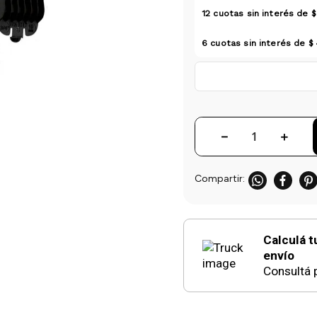
12
cuotas sin interés de
$
6
cuotas sin interés de
$ 
－
＋
Calculá t
envío
Consultá p