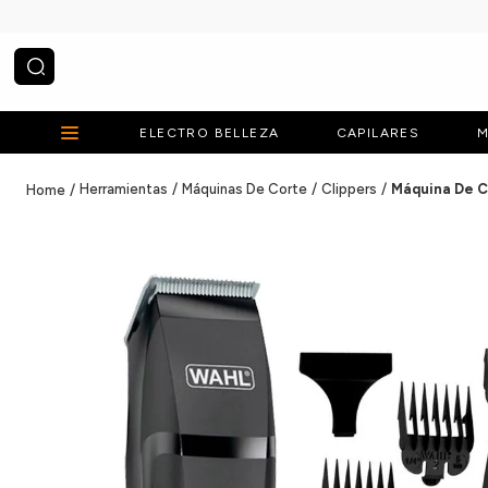
¿Qué estás buscando?
ELECTRO BELLEZA
CAPILARES
M
Herramientas
Máquinas De Corte
Clippers
Máquina De C