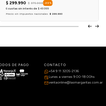
$
299
.
990
$
375
.
000
-
20
%
6
cuotas sin interés de
$
49
.
999
Precio sin impuestos nacionales:
$ 299.990
Agregar al carrito
ODOS DE PAGO
CONTACTO
+54 9 11 3205-2136
Lunes a viernes 9:00-18:00hs
ventaonline@lasmargaritas.com.ar