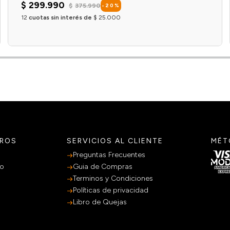
$
299
.
990
$
375
.
990
-
20
%
12
cuotas sin interés de
$
25
.
000
Agregar al carrito
TROS
SERVICIOS AL CLIENTE
MÉT
Preguntas Frecuentes
po
Guia de Compras
Terminos y Condiciones
Políticas de privacidad
Libro de Quejas