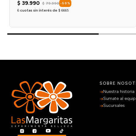
$
39
.
990
$
79
.
990
-
50
%
6
cuotas sin interés de
$
6665
Agregar al carrito
SOBRE NOSO
Nuestra historia
Sumate al equi
Sucursales