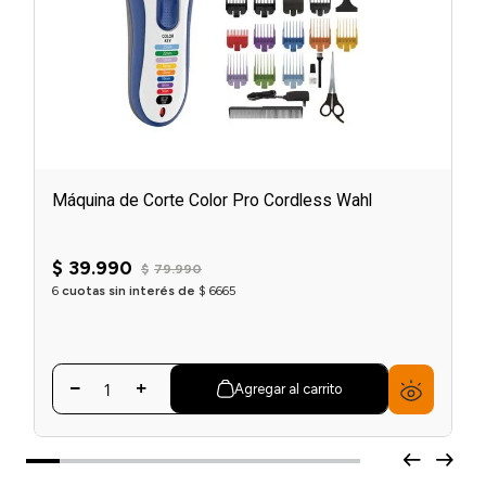
Máquina de Corte Color Pro Cordless Wahl
$
39
.
990
$
79
.
990
6
cuotas sin interés de
$
6665
Agregar al carrito