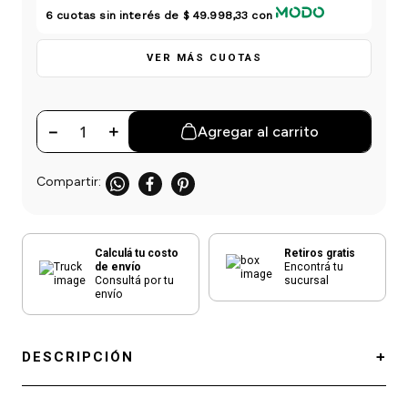
einar
/ Ceras
g
6
cuotas sin interés de
$ 49.998,33
con
Y Sanitizantes
maltes
 Para Secadores
las
VER MÁS CUOTAS
ermicos
－
＋
Agregar al carrito
Calculá tu costo
Retiros gratis
de envío
Encontrá tu
Consultá por tu
sucursal
envío
DESCRIPCIÓN