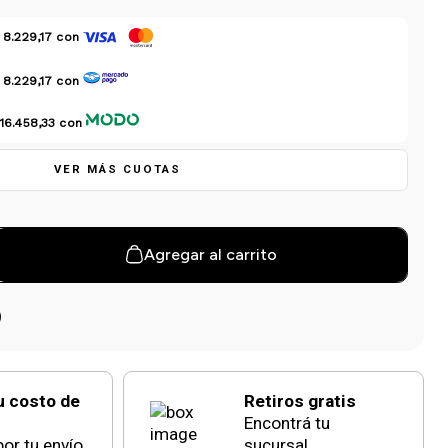
 8.229,17
con
 8.229,17
con
16.458,33
con
VER MÁS CUOTAS
Agregar al carrito
u costo de
Retiros gratis
Encontrá tu
or tu envío
sucursal