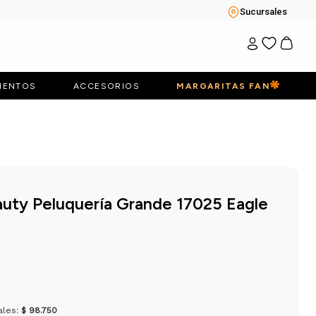
Sucursales
IENTOS
ACCESORIOS
MARGARITAS FAN
auty Peluquería Grande 17025 Eagle
ales:
$ 98.750