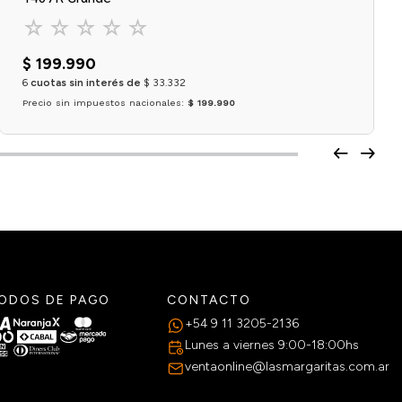
☆
☆
☆
☆
☆
$
199
.
990
6
cuotas sin interés de
$
33
.
332
Precio sin impuestos nacionales:
$ 199.990
Agregar al carrito
ODOS DE PAGO
CONTACTO
+54 9 11 3205-2136
Lunes a viernes 9:00-18:00hs
ventaonline@lasmargaritas.com.ar