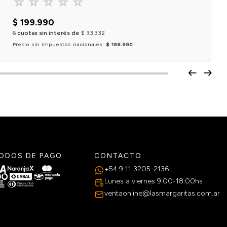
☆
☆
☆
☆
☆
$
199
.
990
6
cuotas sin interés de
$
33
.
332
Precio sin impuestos nacionales:
$ 199.990
Agregar al carrito
ODOS DE PAGO
CONTACTO
+54 9 11 3205-2136
Lunes a viernes 9:00-18:00hs
ventaonline@lasmargaritas.com.ar