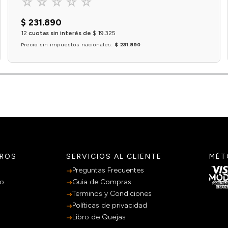
☆
☆
☆
☆
☆
$
231
.
890
12
cuotas sin interés de
$
19
.
325
Precio sin impuestos nacionales:
$ 231.890
Agregar al carrito
TROS
SERVICIOS AL CLIENTE
MÉT
Preguntas Frecuentes
po
Guia de Compras
Terminos y Condiciones
Políticas de privacidad
Libro de Quejas