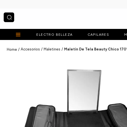
¿Qué estás buscando?
ELECTRO BELLEZA
CAPILARES
M
Accesorios
Maletines
Maletín De Tela Beauty Chico 170