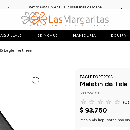
Retiro GRATIS en tu sucursal más cercana
AQUILLAJE
SKINCARE
MANICURIA
EQUIPAM
15 Eagle Fortress
EAGLE FORTRESS
Maletín de Tela
533755001
☆
☆
☆
☆
☆
(
0
)
$
93
.
750
Precio sin impuestos nacion