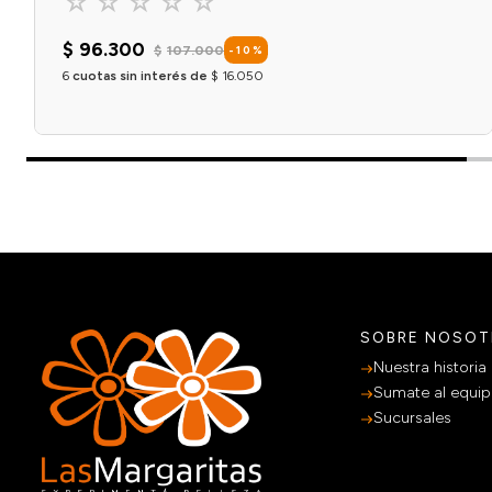
☆
☆
☆
☆
☆
$
96
.
300
$
107
.
000
-
10
%
6
cuotas sin interés de
$
16
.
050
Agregar al carrito
SOBRE NOSO
Nuestra historia
Sumate al equi
Sucursales