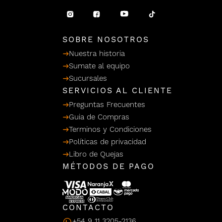
/ Ceras
g
einar
Y Sanitizantes
maltes
 Para Secadores
llas
SOBRE NOSOTROS
Termicos
Nuestra historia
Sumate al equipo
Sucursales
SERVICIOS AL CLIENTE
Preguntas Frecuentes
Guia de Compras
Terminos y Condiciones
Políticas de privacidad
Libro de Quejas
MÉTODOS DE PAGO
CONTACTO
+54 9 11 3205-2136