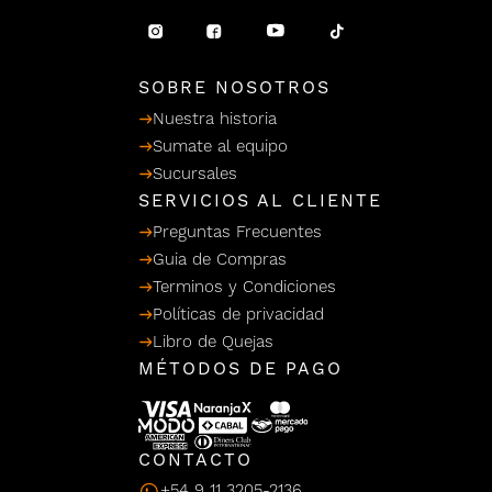
/ Ceras
g
einar
Y Sanitizantes
maltes
 Para Secadores
llas
SOBRE NOSOTROS
Termicos
Nuestra historia
Sumate al equipo
Sucursales
SERVICIOS AL CLIENTE
Preguntas Frecuentes
Guia de Compras
Terminos y Condiciones
Políticas de privacidad
Libro de Quejas
MÉTODOS DE PAGO
CONTACTO
+54 9 11 3205-2136