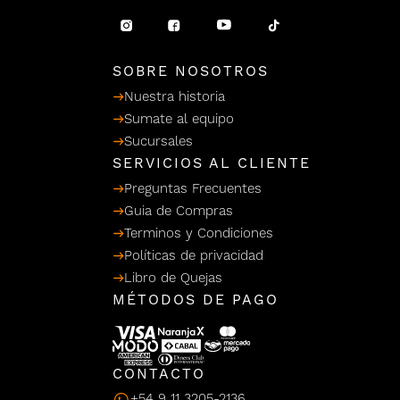
/ Ceras
g
einar
Y Sanitizantes
maltes
 Para Secadores
llas
SOBRE NOSOTROS
Termicos
Nuestra historia
Sumate al equipo
Sucursales
SERVICIOS AL CLIENTE
Preguntas Frecuentes
Guia de Compras
Terminos y Condiciones
Políticas de privacidad
Libro de Quejas
MÉTODOS DE PAGO
CONTACTO
+54 9 11 3205-2136