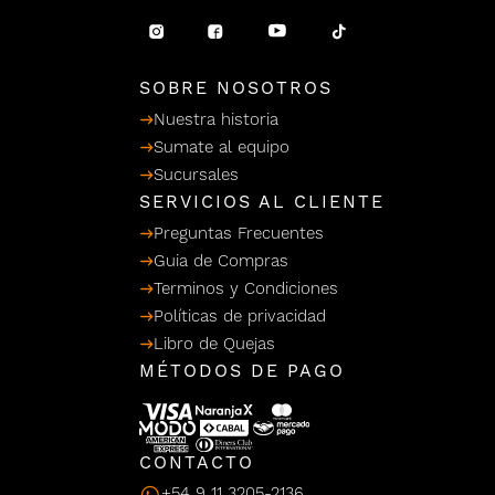
/ Ceras
g
einar
Y Sanitizantes
maltes
 Para Secadores
llas
SOBRE NOSOTROS
Termicos
Nuestra historia
Sumate al equipo
Sucursales
SERVICIOS AL CLIENTE
Preguntas Frecuentes
Guia de Compras
Terminos y Condiciones
Políticas de privacidad
Libro de Quejas
MÉTODOS DE PAGO
CONTACTO
+54 9 11 3205-2136