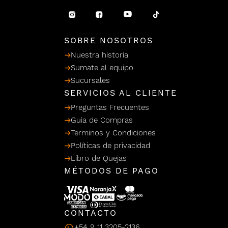
/ Ceras
g
einar
Y Sanitizantes
maltes
 Para Secadores
llas
SOBRE NOSOTROS
Termicos
Nuestra historia
Sumate al equipo
Sucursales
SERVICIOS AL CLIENTE
Preguntas Frecuentes
Guia de Compras
Terminos y Condiciones
Políticas de privacidad
Libro de Quejas
MÉTODOS DE PAGO
CONTACTO
+54 9 11 3205-2136