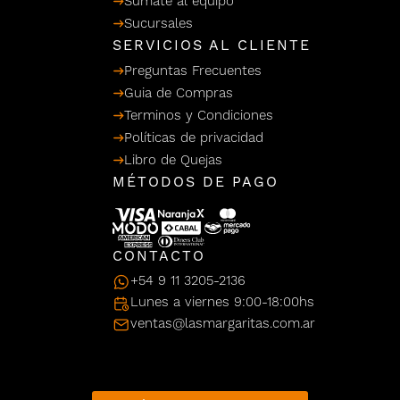
Sumate al equipo
/ Ceras
g
Sucursales
einar
Y Sanitizantes
maltes
 Para Secadores
SERVICIOS AL CLIENTE
llas
Preguntas Frecuentes
Termicos
Guia de Compras
Terminos y Condiciones
Políticas de privacidad
Libro de Quejas
MÉTODOS DE PAGO
CONTACTO
+54 9 11 3205-2136
Lunes a viernes 9:00-18:00hs
ventas@lasmargaritas.com.ar