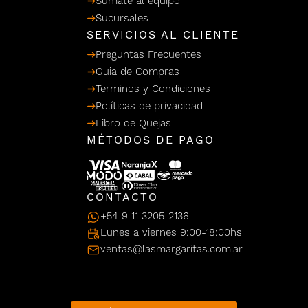
Sumate al equipo
/ Ceras
g
Sucursales
einar
Y Sanitizantes
maltes
 Para Secadores
SERVICIOS AL CLIENTE
llas
Preguntas Frecuentes
Termicos
Guia de Compras
Terminos y Condiciones
Políticas de privacidad
Libro de Quejas
MÉTODOS DE PAGO
CONTACTO
+54 9 11 3205-2136
Lunes a viernes 9:00-18:00hs
ventas@lasmargaritas.com.ar