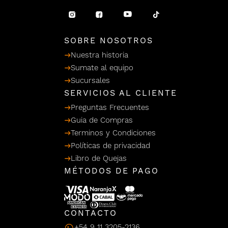
/ Ceras
g
einar
Y Sanitizantes
maltes
 Para Secadores
llas
SOBRE NOSOTROS
Termicos
Nuestra historia
Sumate al equipo
Sucursales
SERVICIOS AL CLIENTE
Preguntas Frecuentes
Guia de Compras
Terminos y Condiciones
Políticas de privacidad
Libro de Quejas
MÉTODOS DE PAGO
CONTACTO
+54 9 11 3205-2136