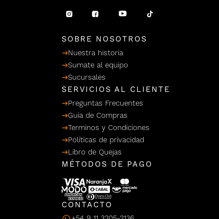
/ Ceras
g
einar
Y Sanitizantes
maltes
 Para Secadores
llas
SOBRE NOSOTROS
Termicos
Nuestra historia
Sumate al equipo
Sucursales
SERVICIOS AL CLIENTE
Preguntas Frecuentes
Guia de Compras
Terminos y Condiciones
Políticas de privacidad
Libro de Quejas
MÉTODOS DE PAGO
CONTACTO
+54 9 11 3205-2136