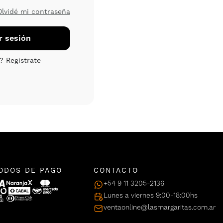
Olvidé mi contraseña
ODOS DE PAGO
CONTACTO
+54 9 11 3205-2136
Lunes a viernes 9:00-18:00hs
ventaonline@lasmargaritas.com.ar