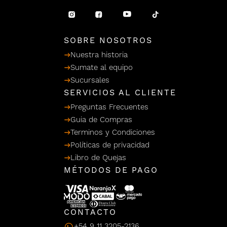
/ Ceras
g
einar
Y Sanitizantes
maltes
 Para Secadores
llas
SOBRE NOSOTROS
Termicos
Nuestra historia
Sumate al equipo
Sucursales
SERVICIOS AL CLIENTE
Preguntas Frecuentes
Guia de Compras
Terminos y Condiciones
Políticas de privacidad
Libro de Quejas
MÉTODOS DE PAGO
CONTACTO
+54 9 11 3205-2136