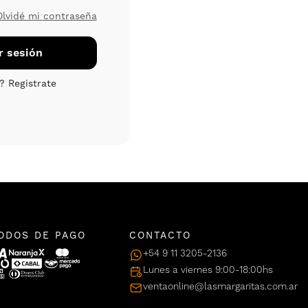
Olvidé mi contraseña
ODOS DE PAGO
CONTACTO
+54 9 11 3205-2136
Lunes a viernes 9:00-18:00hs
ventaonline@lasmargaritas.com.ar