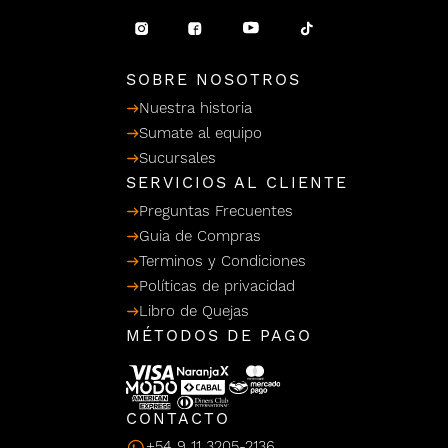
/ Ceras
g
einar
Y Sanitizantes
maltes
 Para Secadores
llas
SOBRE NOSOTROS
Termicos
Nuestra historia
Sumate al equipo
Sucursales
SERVICIOS AL CLIENTE
Preguntas Frecuentes
Guia de Compras
Terminos y Condiciones
Políticas de privacidad
Libro de Quejas
MÉTODOS DE PAGO
CONTACTO
+54 9 11 3205-2136