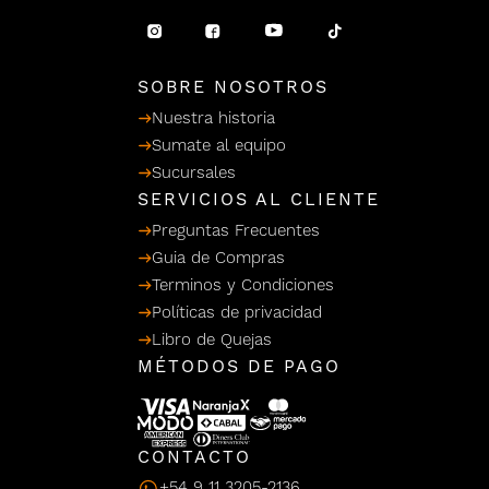
/ Ceras
g
einar
Y Sanitizantes
maltes
 Para Secadores
llas
SOBRE NOSOTROS
Termicos
Nuestra historia
Sumate al equipo
Sucursales
SERVICIOS AL CLIENTE
Preguntas Frecuentes
Guia de Compras
Terminos y Condiciones
Políticas de privacidad
Libro de Quejas
MÉTODOS DE PAGO
CONTACTO
+54 9 11 3205-2136