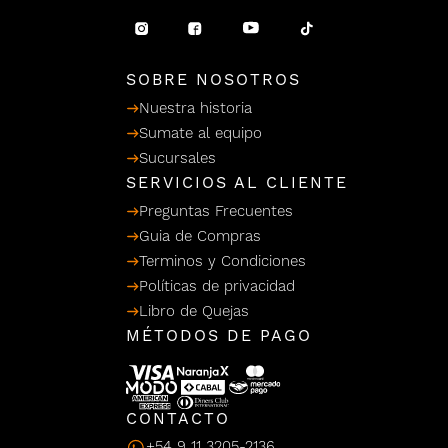
/ Ceras
g
einar
Y Sanitizantes
maltes
 Para Secadores
llas
SOBRE NOSOTROS
Termicos
Nuestra historia
Sumate al equipo
Sucursales
SERVICIOS AL CLIENTE
Preguntas Frecuentes
Guia de Compras
Terminos y Condiciones
Políticas de privacidad
Libro de Quejas
MÉTODOS DE PAGO
CONTACTO
+54 9 11 3205-2136