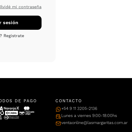
Olvidé mi contraseña
ODOS DE PAGO
CONTACTO
+54 9 11 3205-2136
Lunes a viernes 9:00-18:00hs
ventaonline@lasmargaritas.com.ar