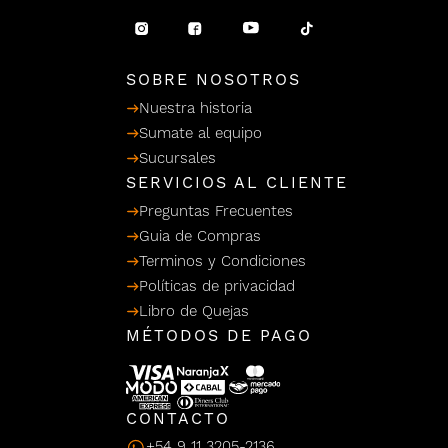
/ Ceras
g
einar
Y Sanitizantes
maltes
 Para Secadores
llas
SOBRE NOSOTROS
Termicos
Nuestra historia
Sumate al equipo
Sucursales
SERVICIOS AL CLIENTE
Preguntas Frecuentes
Guia de Compras
Terminos y Condiciones
Políticas de privacidad
Libro de Quejas
MÉTODOS DE PAGO
CONTACTO
+54 9 11 3205-2136