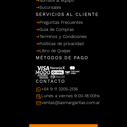
Sumate al equipo
/ Ceras
g
Sucursales
einar
Y Sanitizantes
maltes
 Para Secadores
SERVICIOS AL CLIENTE
llas
Preguntas Frecuentes
Termicos
Guia de Compras
Terminos y Condiciones
Políticas de privacidad
Libro de Quejas
MÉTODOS DE PAGO
CONTACTO
+54 9 11 3205-2136
Lunes a viernes 9:00-18:00hs
ventas@lasmargaritas.com.ar