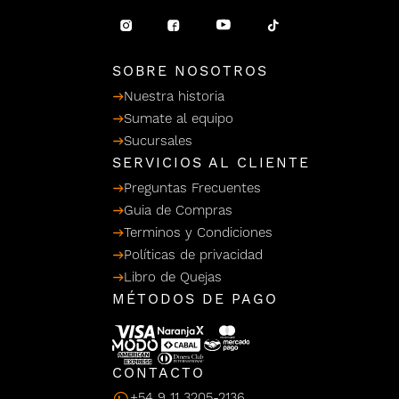
/ Ceras
g
einar
Y Sanitizantes
maltes
 Para Secadores
llas
SOBRE NOSOTROS
Termicos
Nuestra historia
Sumate al equipo
Sucursales
SERVICIOS AL CLIENTE
Preguntas Frecuentes
Guia de Compras
Terminos y Condiciones
Políticas de privacidad
Libro de Quejas
MÉTODOS DE PAGO
CONTACTO
+54 9 11 3205-2136