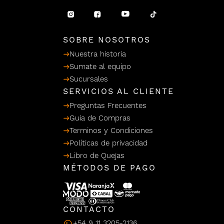
/ Ceras
g
einar
Y Sanitizantes
maltes
 Para Secadores
llas
SOBRE NOSOTROS
Termicos
Nuestra historia
Sumate al equipo
Sucursales
SERVICIOS AL CLIENTE
Preguntas Frecuentes
Guia de Compras
Terminos y Condiciones
Políticas de privacidad
Libro de Quejas
MÉTODOS DE PAGO
CONTACTO
+54 9 11 3205-2136