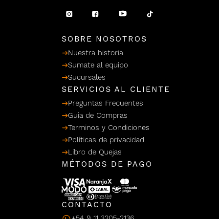
/ Ceras
g
einar
Y Sanitizantes
maltes
 Para Secadores
llas
SOBRE NOSOTROS
Termicos
Nuestra historia
Sumate al equipo
Sucursales
SERVICIOS AL CLIENTE
Preguntas Frecuentes
Guia de Compras
Terminos y Condiciones
Políticas de privacidad
Libro de Quejas
MÉTODOS DE PAGO
CONTACTO
+54 9 11 3205-2136