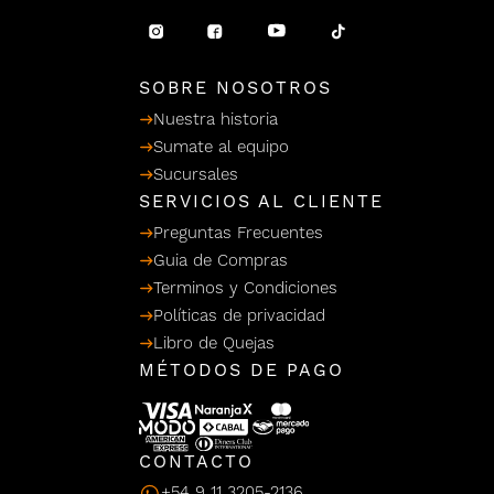
/ Ceras
g
einar
Y Sanitizantes
maltes
 Para Secadores
llas
SOBRE NOSOTROS
Termicos
Nuestra historia
Sumate al equipo
Sucursales
SERVICIOS AL CLIENTE
Preguntas Frecuentes
Guia de Compras
Terminos y Condiciones
Políticas de privacidad
Libro de Quejas
MÉTODOS DE PAGO
CONTACTO
+54 9 11 3205-2136