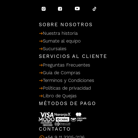
/ Ceras
g
einar
Y Sanitizantes
maltes
 Para Secadores
llas
SOBRE NOSOTROS
Termicos
Nuestra historia
Sumate al equipo
Sucursales
SERVICIOS AL CLIENTE
Preguntas Frecuentes
Guia de Compras
Terminos y Condiciones
Políticas de privacidad
Libro de Quejas
MÉTODOS DE PAGO
CONTACTO
+54 9 11 3205-2136