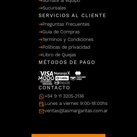
Sumate al equipo
/ Ceras
g
Sucursales
einar
Y Sanitizantes
maltes
 Para Secadores
SERVICIOS AL CLIENTE
llas
Preguntas Frecuentes
Termicos
Guia de Compras
Terminos y Condiciones
Políticas de privacidad
Libro de Quejas
MÉTODOS DE PAGO
CONTACTO
+54 9 11 3205-2136
Lunes a viernes 9:00-18:00hs
ventas@lasmargaritas.com.ar