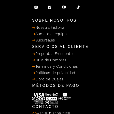
/ Ceras
g
einar
Y Sanitizantes
maltes
 Para Secadores
llas
SOBRE NOSOTROS
Termicos
Nuestra historia
Sumate al equipo
Sucursales
SERVICIOS AL CLIENTE
Preguntas Frecuentes
Guia de Compras
Terminos y Condiciones
Políticas de privacidad
Libro de Quejas
MÉTODOS DE PAGO
CONTACTO
+54 9 11 3205-2136