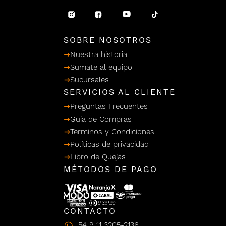
/ Ceras
g
einar
Y Sanitizantes
maltes
 Para Secadores
llas
SOBRE NOSOTROS
Termicos
Nuestra historia
Sumate al equipo
Sucursales
SERVICIOS AL CLIENTE
Preguntas Frecuentes
Guia de Compras
Terminos y Condiciones
Políticas de privacidad
Libro de Quejas
MÉTODOS DE PAGO
CONTACTO
+54 9 11 3205-2136