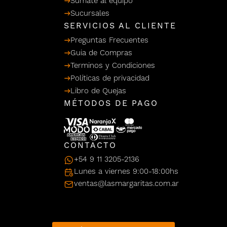
Sumate al equipo
/ Ceras
g
Sucursales
einar
Y Sanitizantes
maltes
 Para Secadores
SERVICIOS AL CLIENTE
llas
Preguntas Frecuentes
Termicos
Guia de Compras
Terminos y Condiciones
Políticas de privacidad
Libro de Quejas
MÉTODOS DE PAGO
CONTACTO
+54 9 11 3205-2136
Lunes a viernes 9:00-18:00hs
ventas@lasmargaritas.com.ar